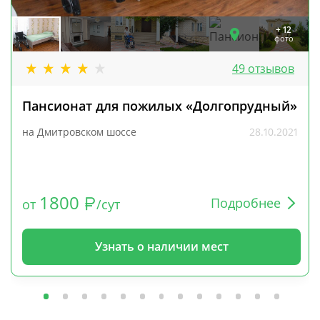
+ 12
фото
49 отзывов
Пансионат для пожилых «Долгопрудный»
на Дмитровском шоссе
28.10.2021
1800
Подробнее
от
/сут
Узнать о наличии мест