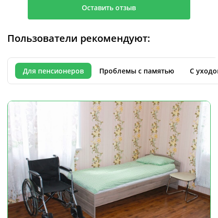
Оставить отзыв
Пользователи рекомендуют:
Для пенсионеров
Проблемы с памятью
С уходо