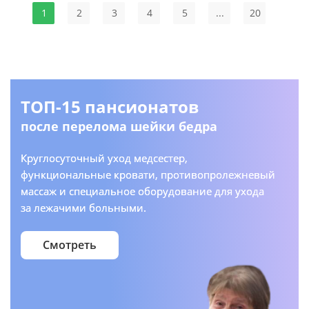
1
2
3
4
5
...
20
ТОП-15 пансионатов
после перелома шейки бедра
Круглосуточный уход медсестер,
функциональные кровати, противопролежневый
массаж и специальное оборудование для ухода
за лежачими больными.
Смотреть