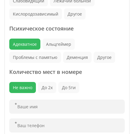
Слабовидящий
Лежачий больной
Кислородозависимый
Другое
Психическое состояние
Адекватное
Альцгеймер
Проблемы с памятью
Деменция
Другое
Количество мест в номере
Не важно
До 2х
До 5ти