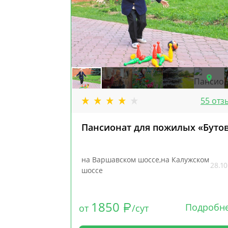
55 отз
Пансионат для пожилых «Буто
на Варшавском шоссе,на Калужском
28.10
шоссе
1850
Подробн
от
/сут