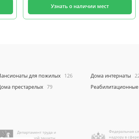
Узнать о наличии мест
Пансионаты для пожилых
126
Дома интернаты
2
Дома престарелых
79
Реабилитационные
Федеральная сл
Департамент труда и
надзору в сфер
социальной защиты