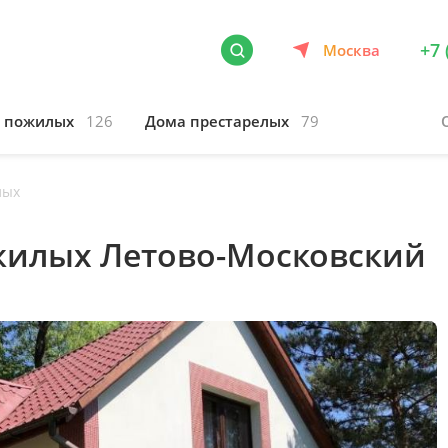
+7 
Москва
я пожилых
126
Дома престарелых
79
лых
жилых Летово-Московский