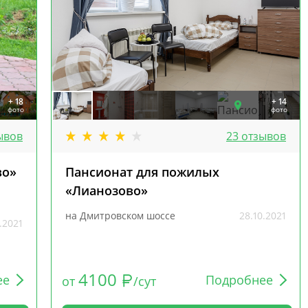
+ 18
+ 14
фото
фото
ывов
23 отзывов
во»
Пансионат для пожилых
«Лианозово»
на Дмитровском шоссе
28.10.2021
.2021
4100
ее
Подробнее
от
/сут