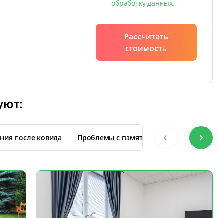
обработку данных.
Рассчитать
стоимость
уют:
ния после ковида
Проблемы с памятью
С уходом за 