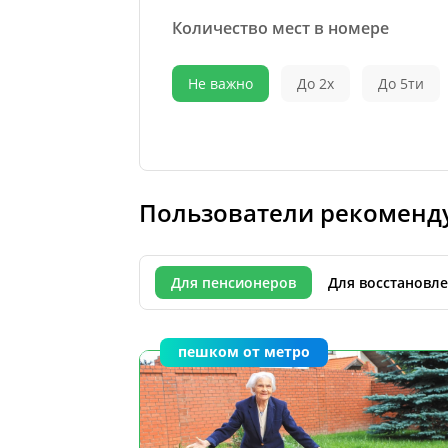
Количество мест в номере
Не важно
До 2х
До 5ти
Пользователи рекоменд
Для пенсионеров
Для восстановле
пешком от метро