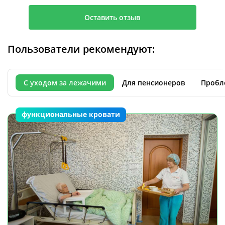
Оставить отзыв
Пользователи рекомендуют:
С уходом за лежачими
Для пенсионеров
Пробл
функциональные кровати