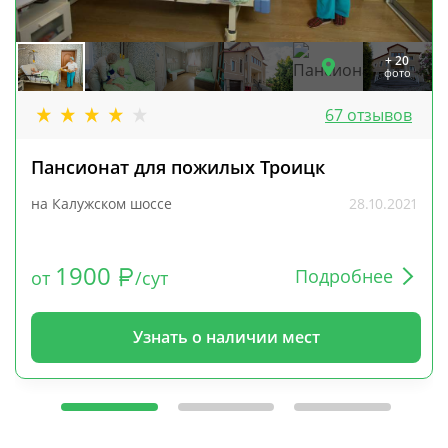
+ 20
фото
67 отзывов
Пансионат для пожилых Троицк
на Калужском шоссе
28.10.2021
1900
Подробнее
от
/сут
Узнать о наличии мест