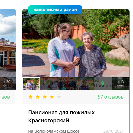
живописный район
+ 20
+ 13
фото
фото
ывов
57 отзывов
Пансионат для пожилых
Красногорский
на Волоколамском шоссе
28.10.2021