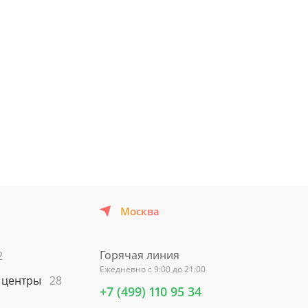
3000
3
Подробнее
от
/сут
от
Узнать о наличии мест
Москва
Горячая линия
2
Ежедневно с 9:00 до 21:00
 центры
28
+7 (499) 110 95 34