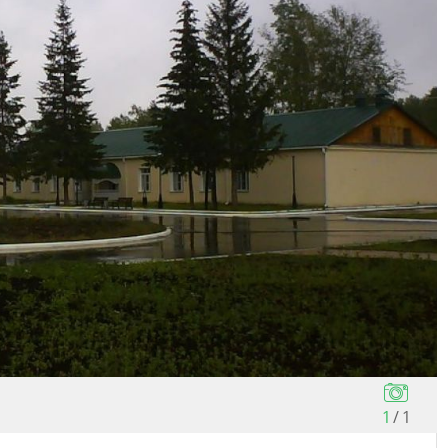
1
/
1