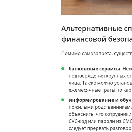
Альтернативные с
финансовой безоп
Помимо самозапрета, существ
банковские сервисы
. Не
подтверждения крупных оп
лица. Также можно устано
ежемесячные траты по кар
информирование и обуч
пожилыми родственниками
объяснить, что сотрудники
CVC-код или пароли из СМС
следует прервать разговор