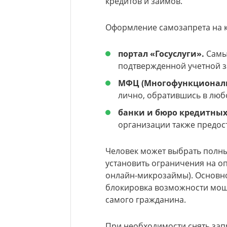
кредитов и займов.
Оформление самозапрета на к
портал «Госуслуги».
Самы
подтвержденной учетной з
МФЦ (Многофункционал
лично, обратившись в люб
банки и бюро кредитных
организации также предост
Человек может выбрать полны
установить ограничения на о
онлайн-микрозаймы). Основно
блокировка возможности мош
самого гражданина.
При необходимости снять зап