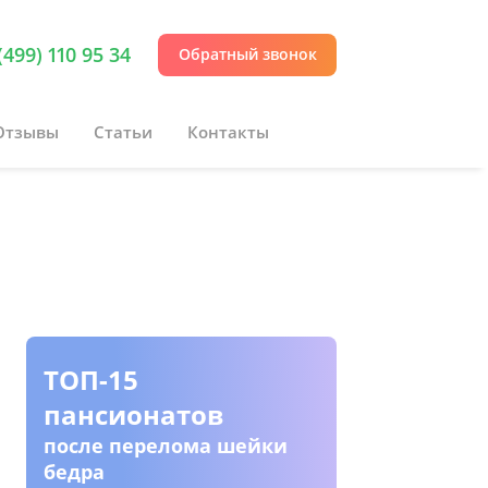
(499) 110 95 34
Обратный звонок
Отзывы
Статьи
Контакты
ТОП-15
Пансио
пансионатов
инвали
колясо
после перелома шейки
бедра