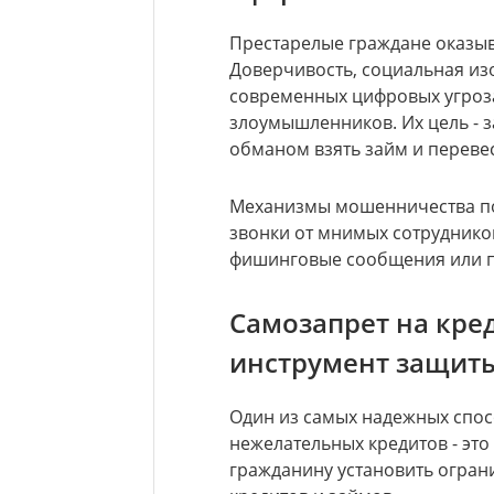
Престарелые граждане оказыва
Доверчивость, социальная из
современных цифровых угроза
злоумышленников. Их цель - з
обманом взять займ и перевес
Механизмы мошенничества пос
звонки от мнимых сотруднико
фишинговые сообщения или п
Самозапрет на кре
инструмент защит
Один из самых надежных спо
нежелательных кредитов - это
гражданину установить огран