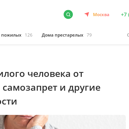
+7 
Москва
я пожилых
126
Дома престарелых
79
лого человека от
 самозапрет и другие
ости