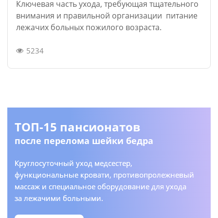
Ключевая часть ухода, требующая тщательного
внимания и правильной организации питание
лежачих больных пожилого возраста.
5234
ТОП-15 пансионатов
после перелома шейки бедра
Круглосуточный уход медсестер,
функциональные кровати, противопролежневый
массаж и специальное оборудование для ухода
за лежачими больными.