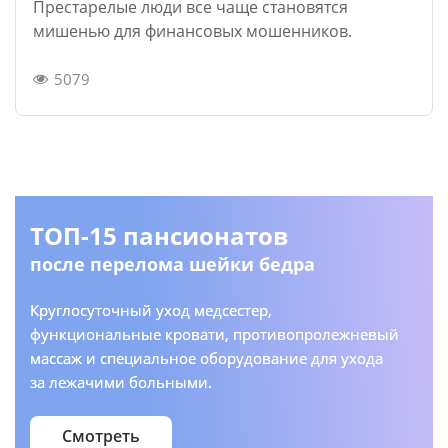
Престарелые люди все чаще становятся
мишенью для финансовых мошенников.
5079
ТОП-15 пансионатов
после перелома шейки бедра
Круглосуточный уход медсестер,
функциональные кровати, противопролежневый
массаж и специальное оборудование для ухода
за лежачими больными.
Смотреть