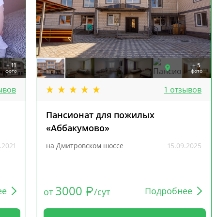
+ 11
+ 5
фото
фото
ывов
1 отзывов
Пансионат для пожилых
«Аббакумово»
.2021
на Дмитровском шоссе
15.09.2025
3000
ее
Подробнее
от
/сут