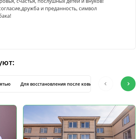
овья, счастья, послушных детей и внуков!
согласие,дружба и преданность, символ
бака!
уют:
ятью
Для восстановления после ковида
С уходом за 