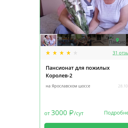
31 отз
Пансионат для пожилых
Королев-2
на Ярославском шоссе
28.10
3000
Подробн
от
/сут