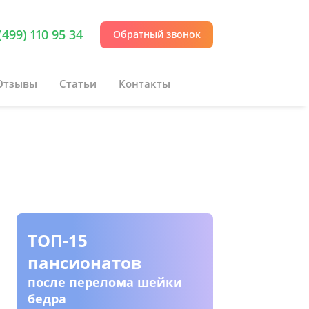
(499) 110 95 34
Обратный звонок
Отзывы
Статьи
Контакты
ТОП-15
Пансио
пансионатов
инвали
колясо
после перелома шейки
бедра