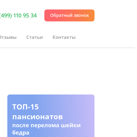
(499) 110 95 34
Обратный звонок
Отзывы
Статьи
Контакты
ТОП-15
Пансио
пансионатов
инвали
колясо
после перелома шейки
бедра