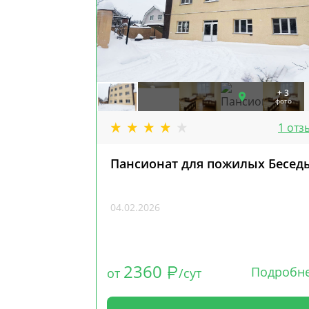
+ 3
фото
1 отз
Пансионат для пожилых Бесед
04.02.2026
2360
Подробн
от
/сут