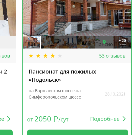
+ 20
фото
ывов
53 отзывов
ы-2
Пансионат для пожилых
«Подольск»
на Варшавском шоссе,на
28.10.2021
Симферопольском шоссе
2050
ее
Подробнее
от
/сут