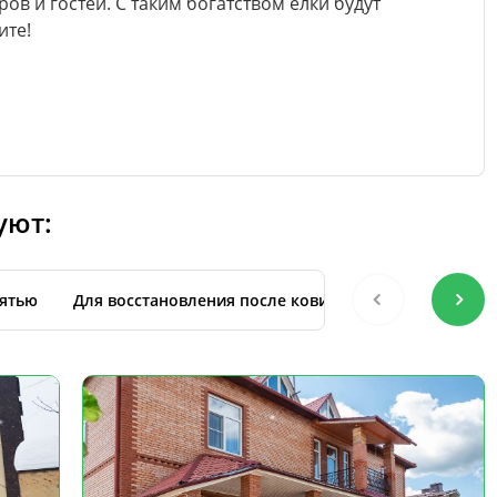
ов и гостей. С таким богатством елки будут
ите!
уют:
ятью
Для восстановления после ковида
С уходом за 