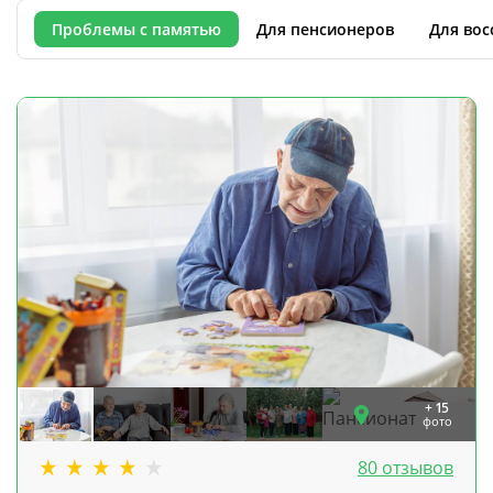
Проблемы с памятью
Для пенсионеров
Для вос
+ 15
фото
80 отзывов