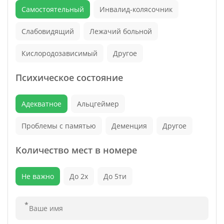
Самостоятельный
Инвалид-колясочник
Слабовидящий
Лежачий больной
Кислородозависимый
Другое
Психическое состояние
Адекватное
Альцгеймер
Проблемы с памятью
Деменция
Другое
Количество мест в номере
Не важно
До 2х
До 5ти