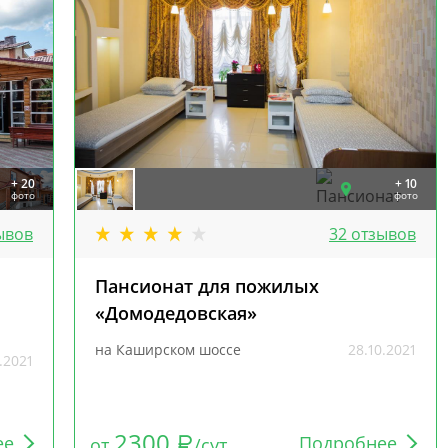
+ 20
+ 10
фото
фото
ывов
32 отзывов
Пансионат для пожилых
«Домодедовская»
на Каширском шоссе
28.10.2021
.2021
2300
ее
Подробнее
от
/сут