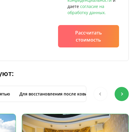
конфиденциальности
и
даете
согласие на
обработку данных.
Рассчитать
стоимость
уют:
ятью
Для восстановления после ковида
С уходом за 