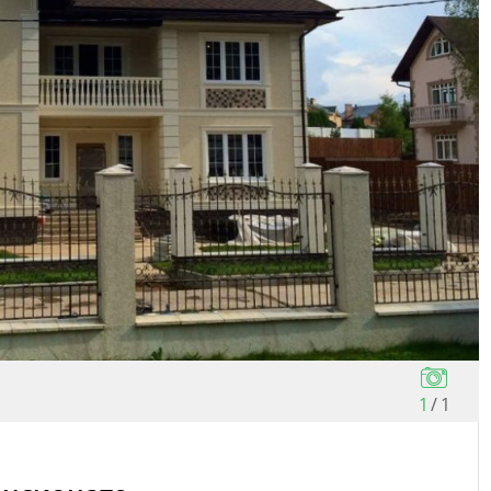
1
/
1