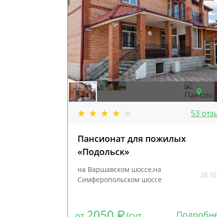
53 отз
Пансионат для пожилых
«Подольск»
на Варшавском шоссе,на
28.10
Симферопольском шоссе
2050
Подробн
от
/сут