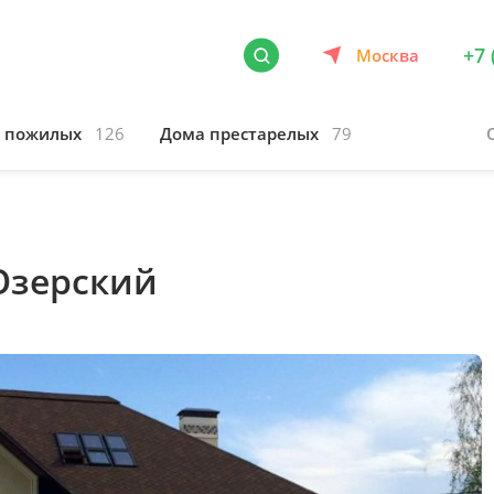
+7 
Москва
я пожилых
126
Дома престарелых
79
Озерский