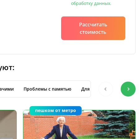
обработку данных.
Рассчитать
стоимость
уют:
жачими
Проблемы с памятью
Для восстановления посл
пешком от метро