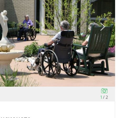
1
/
2