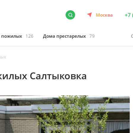
+7 
Москва
я пожилых
126
Дома престарелых
79
лых
жилых Салтыковка