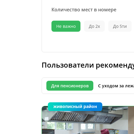
Количество мест в номере
Не важно
До 2х
До 5ти
Пользователи рекоменд
Для пенсионеров
С уходом за ле
живописный район