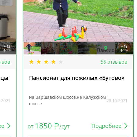
+ 13
+ 18
фото
фото
ывов
55 отзывов
рцы
Пансионат для пожилых «Бутово»
на Варшавском шоссе,на Калужском
.2021
28.10.2021
шоссе
1850
ее
Подробнее
от
/сут