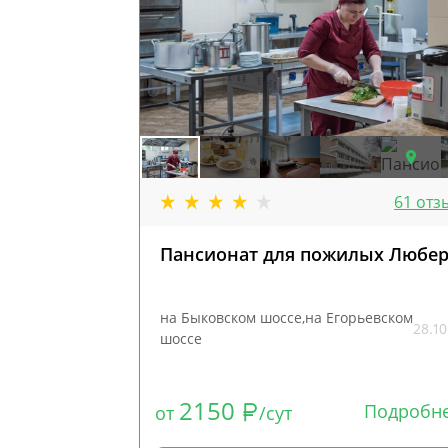
61 отз
Пансионат для пожилых Любе
на Быковском шоссе,на Егорьевском
28.10
шоссе
2150
Подробн
от
/сут