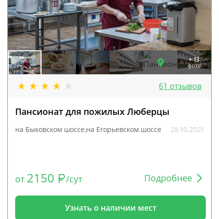
+ 13
фото
61 отзывов
Пансионат для пожилых Люберцы
на Быковском шоссе,на Егорьевском шоссе
28.10.2021
2150
Подробнее
от
/сут
Узнать о наличии мест