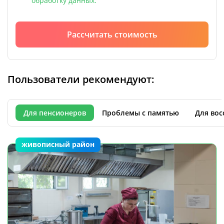
обработку данных.
Рассчитать стоимость
Пользователи рекомендуют:
Для пенсионеров
Проблемы с памятью
Для вос
живописный район