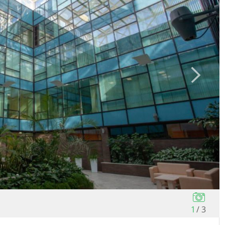
1
/
3