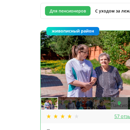
Для пенсионеров
С уходом за ле
живописный район
57 отз