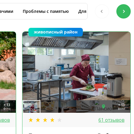
жачими
Проблемы с памятью
Для восстановления посл
живописный район
+ 13
+ 13
фото
фото
ывов
61 отзывов