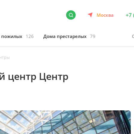
+7 
Москва
я пожилых
126
Дома престарелых
79
нтры
 центр Центр