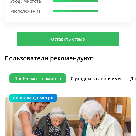
Уход / Чистота
Расположение
Оставить отзыв
Пользователи рекомендуют:
Проблемы с памятью
С уходом за лежачими
Дл
пешком до метро