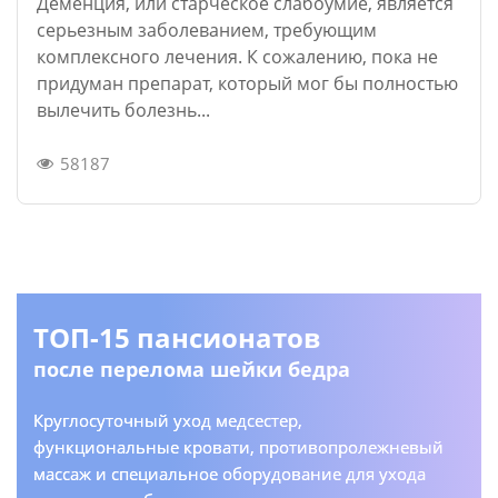
Деменция, или старческое слабоумие, является
серьезным заболеванием, требующим
комплексного лечения. К сожалению, пока не
придуман препарат, который мог бы полностью
вылечить болезнь...
58187
ТОП-15 пансионатов
после перелома шейки бедра
Круглосуточный уход медсестер,
функциональные кровати, противопролежневый
массаж и специальное оборудование для ухода