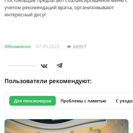
Постояльцам предлагают сбалансированное меню с
учетом рекомендаций врача, организовывают
интересный досуг.
Обновлено:
07.09.2023
66957
Пользователи рекомендуют:
Для пенсионеров
Проблемы с памятью
С уходо