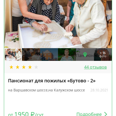
+ 16
фото
44 отзывов
Пансионат для пожилых «Бутово - 2»
на Варшавском шоссе,на Калужском шоссе
28.10.2021
1950
Подробнее
от
/сут