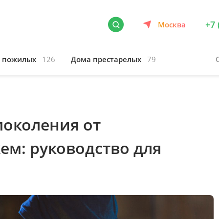
+7 
Москва
я пожилых
126
Дома престарелых
79
поколения от
ем: руководство для