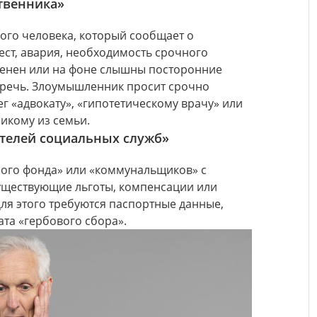
твенника»
кого человека, который сообщает о
ест, авария, необходимость срочного
зменен или на фоне слышны посторонние
 речь. Злоумышленник просит срочно
г «адвокату», «гипотетическому врачу» или
никому из семьи.
телей социальных служб»
ого фонда» или «коммунальщиков» с
ществующие льготы, компенсации или
 Для этого требуются паспортные данные,
та «гербового сбора».