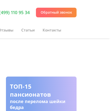
(499) 110 95 34
Обратный звонок
Отзывы
Статьи
Контакты
ТОП-15
Пансио
пансионатов
инвали
колясо
после перелома шейки
бедра