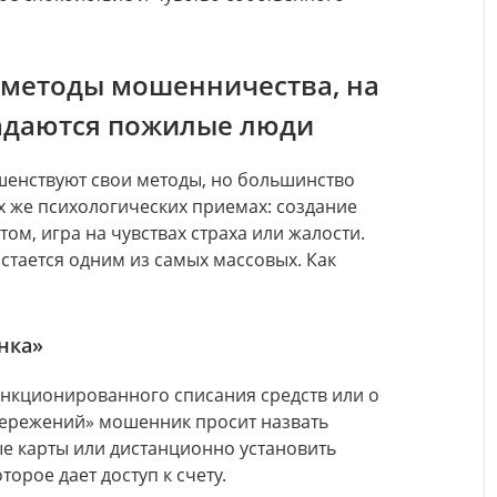
 методы мошенничества, на
падаются пожилые люди
енствуют свои методы, но большинство
ех же психологических приемах: создание
ом, игра на чувствах страха или жалости.
тается одним из самых массовых. Как
анка»
нкционированного списания средств или о
бережений» мошенник просит назвать
ые карты или дистанционно установить
орое дает доступ к счету.