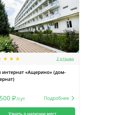
2 отзыва
 интернат «Ащерино» (дом-
ернат)
500
Подробнее
/сут
Узнать о наличии мест