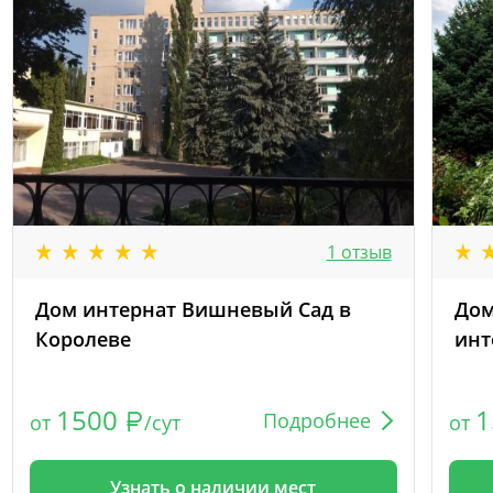
1 отзыв
Дом интернат Вишневый Сад в
Дом
Королеве
инт
1500
1
Подробнее
от
/сут
от
Узнать о наличии мест