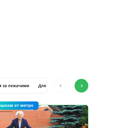
м за лежачими
Для восстановления после ковида
ешком от метро