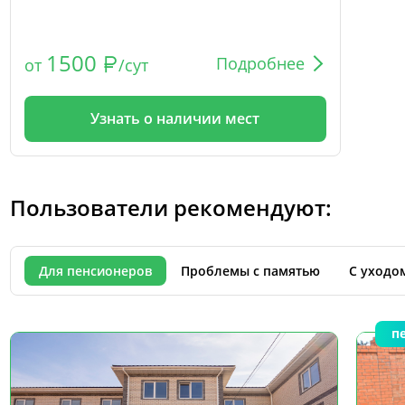
1500
Подробнее
от
/сут
Узнать о наличии мест
Пользователи рекомендуют:
Для пенсионеров
Проблемы с памятью
С уходо
п