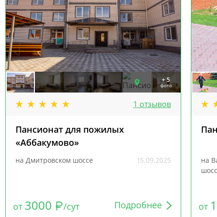
+ 5
фото
1 отзывов
Пансионат для пожилых
Пан
«Аббакумово»
на Дмитровском шоссе
15.09.2025
на В
шос
3000
Подробнее
от
/сут
от