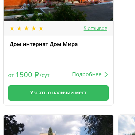
5 отзывов
Дом интернат Дом Мира
1500
Подробнее
от
/сут
Узнать о наличии мест