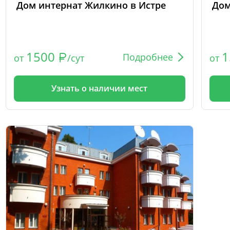
Дом интернат Жилкино в Истре
Дом
1500
1
Подробнее
от
/сут
от
Узнать о наличии мест