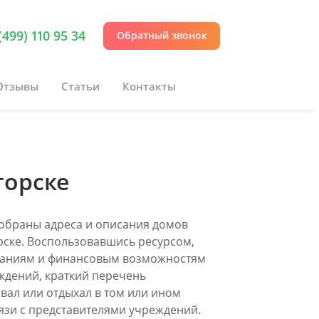
(499) 110 95 34
Обратный звонок
Отзывы
Статьи
Контакты
горске
 собраны адреса и описания домов
рске. Воспользовавшись ресурсом,
ованиям и финансовым возможностям
ждений, краткий перечень
ивал или отдыхал в том или ином
вязи с представителями учреждений.