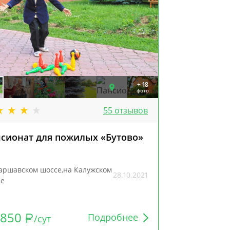
+ 18
фото
55 отзывов
сионат для пожилых «Бутово»
Пансионат
Королев-2
аршавском шоссе,на Калужском
на Ярославск
28.10.2021
се
1850
3000
Подробнее
/сут
от