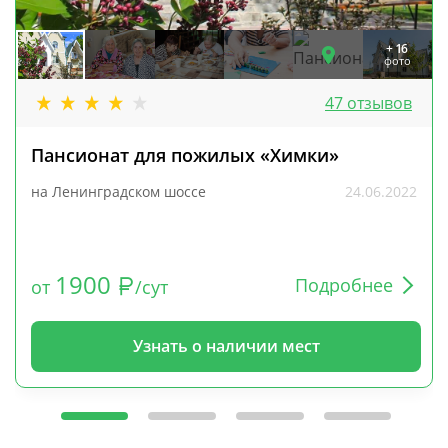
+ 16
фото
47 отзывов
Пансионат для пожилых «Химки»
на Ленинградском шоссе
24.06.2022
1900
Подробнее
от
/сут
Узнать о наличии мест