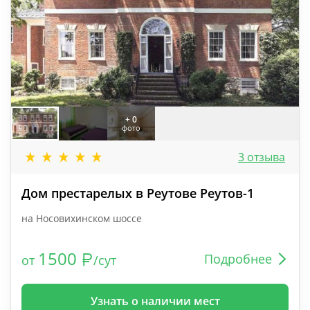
+ 0
фото
3 отзыва
Дом престарелых в Реутове Реутов-1
на Носовихинском шоссе
1500
Подробнее
от
/сут
Узнать о наличии мест