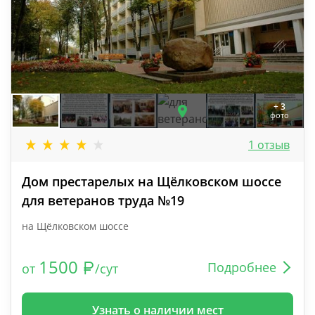
+ 3
фото
1 отзыв
Дом престарелых на Щёлковском шоссе
для ветеранов труда №19
на Щёлковском шоссе
1500
Подробнее
от
/сут
Узнать о наличии мест