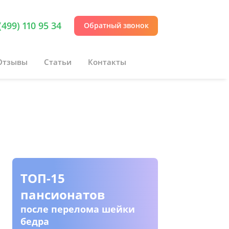
(499) 110 95 34
Обратный звонок
Отзывы
Статьи
Контакты
ТОП-15
Пансио
пансионатов
инвали
колясо
после перелома шейки
бедра