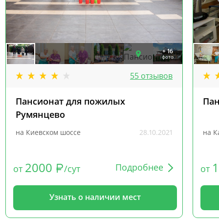
+ 16
фото
55 отзывов
Пансионат для пожилых
Пан
Румянцево
на Киевском шоссе
28.10.2021
на К
2000
Подробнее
от
/сут
от
Узнать о наличии мест