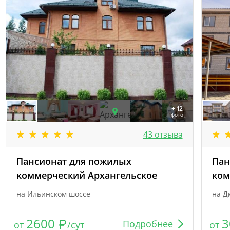
+ 12
фото
43 отзыва
Пансионат для пожилых
Пан
коммерческий Архангельское
ком
на Ильинском шоссе
на Д
2600
3
Подробнее
от
/сут
от