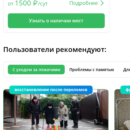
1500
Подробнее
от
/сут
Узнать о наличии мест
Пользователи рекомендуют:
С уходом за лежачими
Проблемы с памятью
Дл
восстановление после переломов
ф