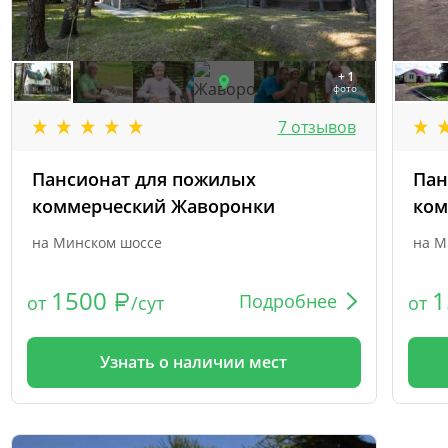
+ 1
фото
7 отзывов
Пансионат для пожилых
Пан
коммерческий Жаворонки
ком
на Минском шоссе
на М
1500
1
Подробнее
от
/сут
от
Узнать о наличии мест