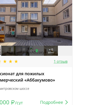
+ 0
фото
1 отзыв
сионат для пожилых
мерческий «Аббакумово»
митровском шоссе
000
Подробнее
/сут