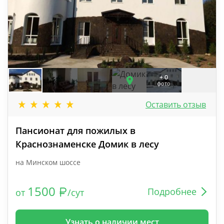
+ 0
фото
Оставить отзыв
Пансионат для пожилых в
Краснознаменске Домик в лесу
на Минском шоссе
1500
Подробнее
от
/сут
Узнать о наличии мест