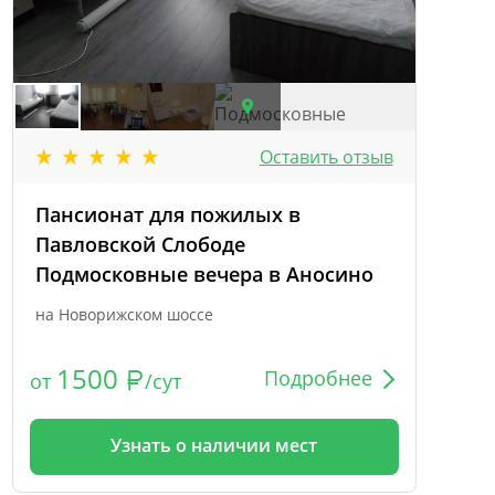
Оставить отзыв
Пансионат для пожилых в
Павловской Слободе
Подмосковные вечера в Аносино
на Новорижском шоссе
1500
Подробнее
от
/сут
Узнать о наличии мест