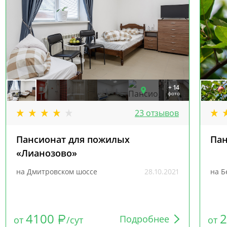
+ 14
фото
23 отзывов
Пансионат для пожилых
Пан
«Лианозово»
на Дмитровском шоссе
28.10.2021
на Б
4100
Подробнее
от
/сут
от