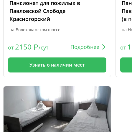
Пансионат для пожилых в
Пан
Павловской Слободе
Пав
Красногорский
(в 
на Волоколамском шоссе
на Н
2150
1
Подробнее
от
/сут
от
Узнать о наличии мест