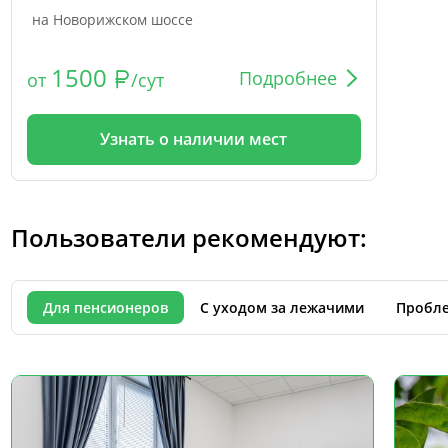
на Новорижском шоссе
1500
Подробнее
от
/сут
Узнать о наличии мест
Пользователи рекомендуют:
Для пенсионеров
С уходом за лежачими
Пробле