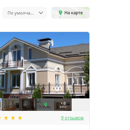
На карте
По умолчанию
+ 0
фото
9 отзывов