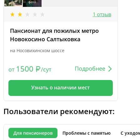
фото
1 отзыв
Пансионат для пожилых метро
Новокосино Салтыковка
на Носовихинском шоссе
1500
Подробнее
от
/сут
Узнать о наличии мест
Пользователи рекомендуют:
Для пенсионеров
Проблемы с памятью
С уходо