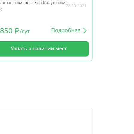
аршавском шоссе,на Калужском
на Дмитровск
28.10.2021
се
1850
3000
Подробнее
/сут
от
Узнать о наличии мест
Узн