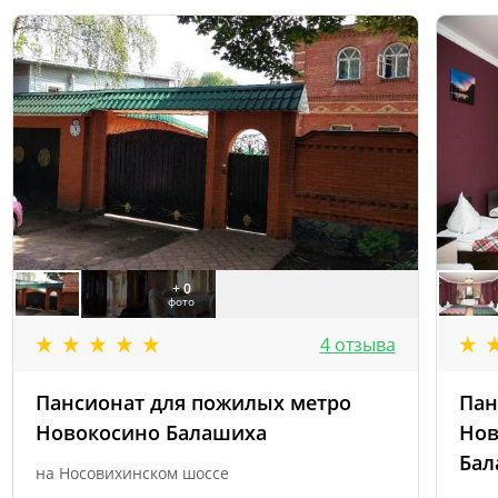
+ 0
фото
4 отзыва
Пансионат для пожилых метро
Пан
Новокосино Балашиха
Нов
Бал
на Носовихинском шоссе