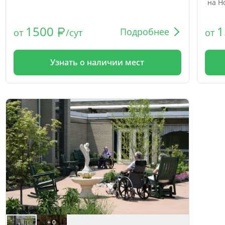
на Н
1500
1
Подробнее
от
/сут
от
Узнать о наличии мест
+ 0