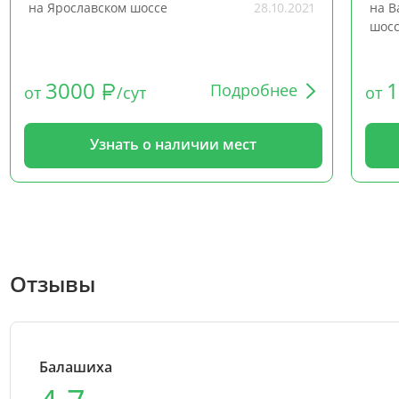
на Ярославском шоссе
28.10.2021
на В
шос
3000
Подробнее
от
/сут
от
Узнать о наличии мест
Отзывы
Балашиха