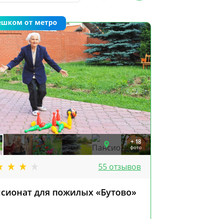
ешком от метро
+ 18
фото
55 отзывов
сионат для пожилых «Бутово»
Пансионат
«Аббакум