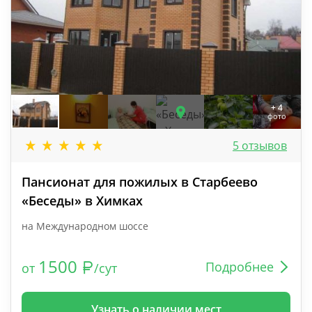
+ 4
фото
5 отзывов
Пансионат для пожилых в Старбеево
«Беседы» в Химках
на Международном шоссе
1500
Подробнее
от
/сут
Узнать о наличии мест