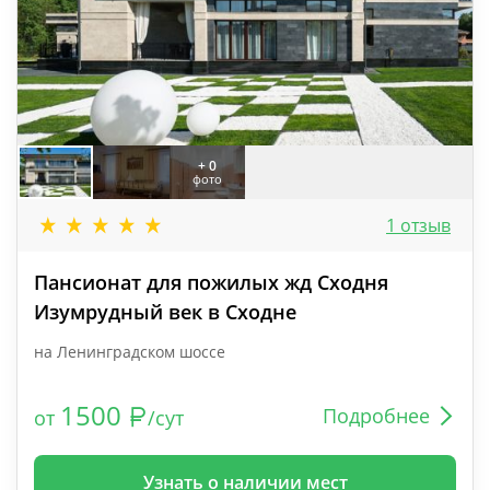
+ 0
фото
1 отзыв
Пансионат для пожилых жд Сходня
Изумрудный век в Сходне
на Ленинградском шоссе
1500
Подробнее
от
/сут
Узнать о наличии мест