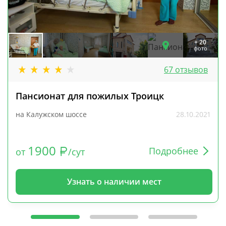
+ 20
фото
67 отзывов
Пансионат для пожилых Троицк
на Калужском шоссе
28.10.2021
1900
Подробнее
от
/сут
Узнать о наличии мест