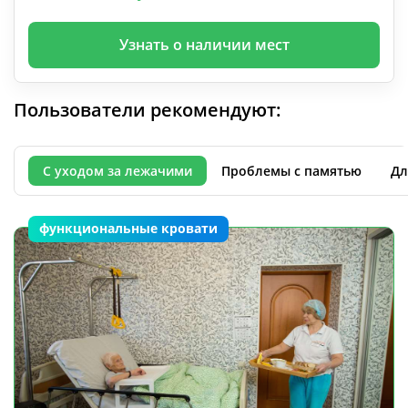
Узнать о наличии мест
Пользователи рекомендуют:
С уходом за лежачими
Проблемы с памятью
Дл
функциональные кровати