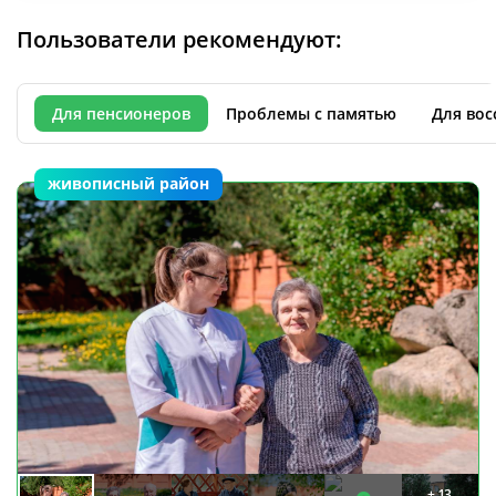
Пользователи рекомендуют:
Для пенсионеров
Проблемы с памятью
Для вос
живописный район
+ 13