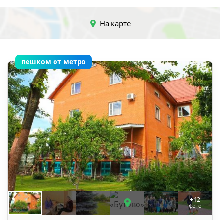
На карте
пешком от метро
+ 12
фото