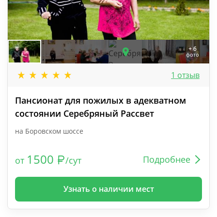
+ 6
фото
1 отзыв
Пансионат для пожилых в адекватном
состоянии Серебряный Рассвет
на Боровском шоссе
1500
Подробнее
от
/сут
Узнать о наличии мест