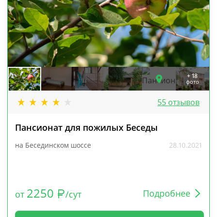
+ 18
фото
55 отзывов
Пансионат для пожилых Беседы
на Бесединском шоссе
28.10.2021
2250
Подробнее
от
/сут