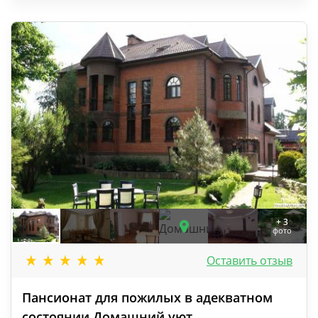
+ 3
фото
Оставить отзыв
Пансионат для пожилых в адекватном
состоянии Домашний уют