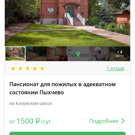
+ 8
фото
1 отзыв
Пансионат для пожилых в адекватном
состоянии Пыхчево
на Калужском шоссе
1500
Подробнее
от
/сут