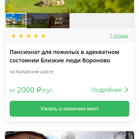
+ 0
фото
1 отзыв
Пансионат для пожилых в адекватном
состоянии Близкие люди Вороново
на Калужском шоссе
2000
Подробнее
от
/сут
Узнать о наличии мест