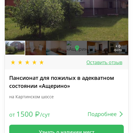
+ 0
фото
Оставить отзыв
Пансионат для пожилых в адекватном
состоянии «Ащерино»
на Картинском шоссе
1500
Подробнее
от
/сут
Узнать о наличии мест