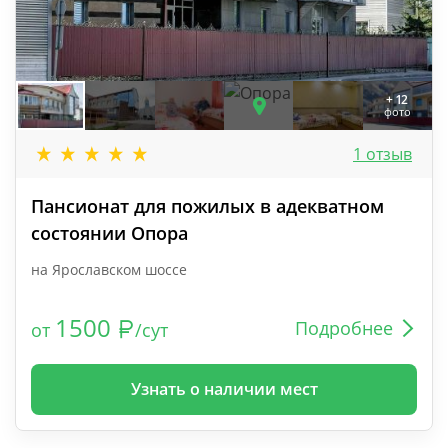
+ 12
фото
1 отзыв
Пансионат для пожилых в адекватном
состоянии Опора
на Ярославском шоссе
1500
Подробнее
от
/сут
Узнать о наличии мест