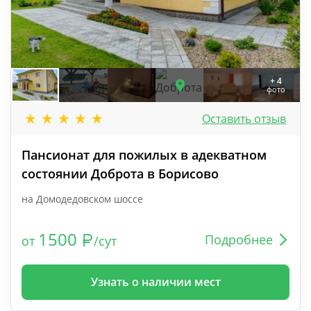
+ 4
фото
Оставить отзыв
Пансионат для пожилых в адекватном
состоянии Доброта в Борисово
на Домодедовском шоссе
1500
Подробнее
от
/сут
Узнать о наличии мест